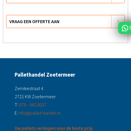
VRAAG EEN OFFERTE AAN
Pallethandel Zoetermeer
Zernikestraat 4
2721 KW Zoetermeer
T:
079 - 342 8037
E:
info@pallet-handel.nl
Uw pallets verkopen voor de beste prijs